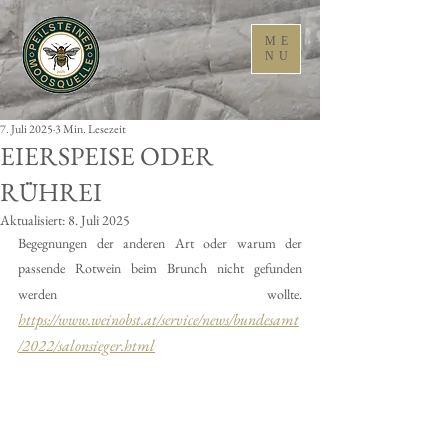
ME
NU
7. Juli 2025
3 Min. Lesezeit
EIERSPEISE ODER
RÜHREI
Aktualisiert:
8. Juli 2025
Begegnungen der anderen Art oder warum der 
passende Rotwein beim Brunch nicht gefunden 
werden wollte.
https://www.weinobst.at/service/news/bundesamt
/2022/salonsieger.html