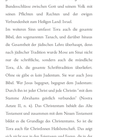
Bundesschlüsse zwischen Gott und seinem Volk mit 
seinen Pflichten und Rechten und der ewigen 
Verbundenheit zum Heiligen Land: Israel.
Im weiteren Sinn umfasst Tora auch die gesamte 
Bibel, den sogenannten Tanach, und darüber hinaus 
die Gesamtheit der jüdischen Lehre überhaupt, denn 
nach jüdischer Tradition wurde Mose am Sinai nicht 
nur die schriftliche, sondern auch die mündliche 
Tora, d.h. die gesamte Schrifttradition überliefert. 
Ohne sie gäbe es kein Judentum. Sie war auch Jesu 
Bibel. Wer Jesus begegnet, begegnet dem Judentum: 
Durch ihn ist jeder Christ und jede Christin "mit dem 
Stamme Abrahams geistlich verbunden" (Nostra 
Aetate II, n. 4). Das Christentum behielt das Alte 
Testament und zusammen mit dem Neuen Testament 
bildet es die Grundlage des Christentums. So ist die 
Tora auch für ChristInnen Heilsbotschaft. Das zeigt 
sich nicht nur in den Feiertagen und Festen, die in der 