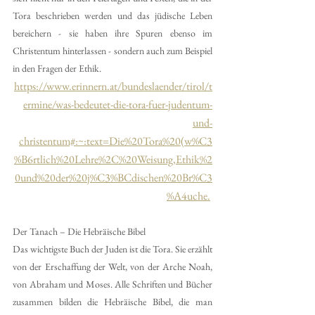
Tora beschrieben werden und das jüdische Leben 
bereichern - sie haben ihre Spuren ebenso im 
Christentum hinterlassen - sondern auch zum Beispiel 
in den Fragen der Ethik.
https://www.erinnern.at/bundeslaender/tirol/t
ermine/was-bedeutet-die-tora-fuer-judentum-
und-
christentum#:~:text=Die%20Tora%20(w%C3
%B6rtlich%20Lehre%2C%20Weisung,Ethik%2
0und%20der%20j%C3%BCdischen%20Br%C3
%A4uche.
Der Tanach – Die Hebräische Bibel
Das wichtigste Buch der Juden ist die Tora. Sie erzählt 
von der Erschaffung der Welt, von der Arche Noah, 
von Abraham und Moses. Alle Schriften und Bücher 
zusammen bilden die Hebräische Bibel, die man 