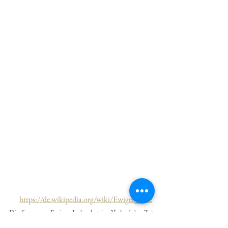
https://de.wikipedia.org/wiki/Ewiger_Jude
Die Sage vom Ewigen Juden hat im Verlauf der Zeit 
zahlreiche lyrische Verarbeitungen erfahren, die im 