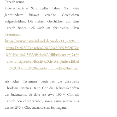
Tanach nennt.
Unterschiedliche Schriftsteller haben über viele 
Jahrhunderte hinweg erzählte Geschichten 
aufgeschrieben. Die meisten Geschichten aus dem 
Tanach finden sich auch im christlichen Alten 
Testament
.
https://www.hanisauland.de/node/113789#:~:
text=Der%20Tanach%20%E2%80%93%20Die
%20Hebr%C3%A4ische%20Bibel&text=Das%
20wichtigste%20Buch%20der%20Juden,Bibel
%2C%20die%20man%20Tanach%20nennt.
Als Altes Testament bezeichnet die christliche 
Theologie seit etwa 180 n. Chr. die Heiligen Schriften 
des Judentums, die dort seit etwa 100 v. Chr. als 
Tanach bezeichnet werden, sowie einige weitere aus 
der seit 250 v. Chr. entstandenen Septuaginta.