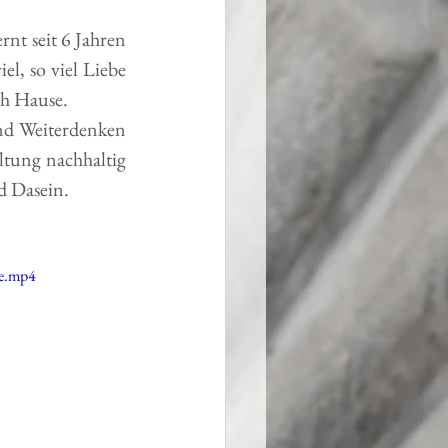
t seit 6 Jahren 
l, so viel Liebe 
ch Hause.
d Weiterdenken 
ltung nachhaltig 
d Dasein.
le.mp4