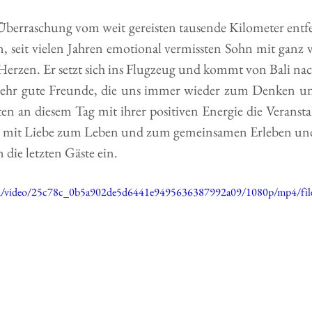
berraschung vom weit gereisten tausende Kilometer entfern
 seit vielen Jahren emotional vermissten Sohn mit ganz vie
erzen. Er setzt sich ins Flugzeug und kommt von Bali na
sehr gute Freunde, die uns immer wieder zum Denken un
zten an diesem Tag mit ihrer positiven Energie die Veransta
se mit Liebe zum Leben und zum gemeinsamen Erleben un
 die letzten Gäste ein.
.com/video/25c78c_0b5a902de5d6441e9495636387992a09/1080p/mp4/fi