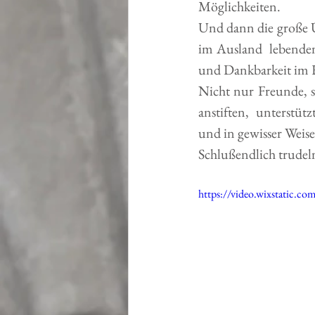
Möglichkeiten.
Und dann die große Ü
im Ausland  lebenden,
und Dankbarkeit im H
Nicht nur Freunde, 
anstiften,  unterstüt
und in gewisser Wei
Schlußendlich trudeln
https://video.wixstatic