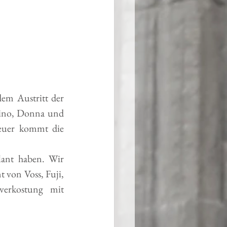
em Austritt der 
ino, Donna und 
teuer kommt die 
ant haben. Wir 
von Voss, Fuji, 
verkostung  mit 