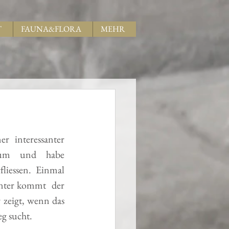
T
FAUNA&FLORA
MEHR
interessanter 
uum und habe 
iessen. Einmal 
ter kommt  der 
 zeigt, wenn das 
g sucht. 