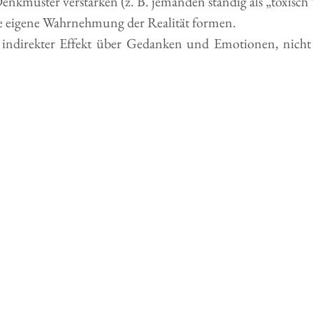
nkmuster verstärken (z. B. jemanden ständig als „toxisch“
e eigene Wahrnehmung der Realität formen.
n indirekter Effekt über Gedanken und Emotionen, nicht