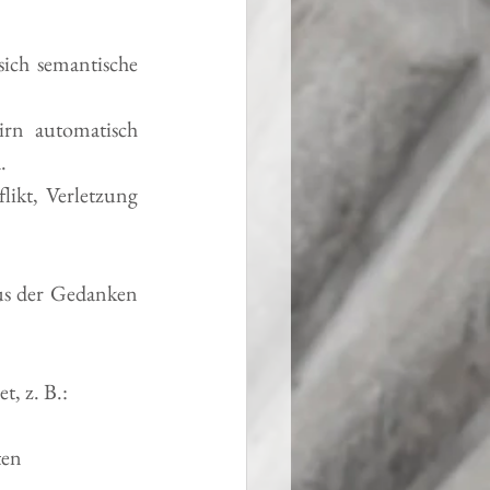
sich semantische 
rn automatisch 
.
ikt, Verletzung 
us der Gedanken 
t, z. B.:
ten