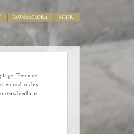
T
FAUNA&FLORA
MEHR
iftige Elemente 
t einmal nichts 
nterschiedliche 