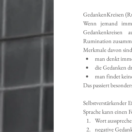
GedankenKreisen (R
Wenn jemand immer
Gedankenkreisen a
Rumination zusamm
Merkmale davon sind
man denkt immer
die Gedanken dr
man findet kein
Das passiert besonde
Selbstverstärkender E
Sprache kann einen F
Wort ausspreche
negative Gedank