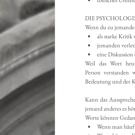
toxisches Umfel
DIE PSYCHOLOG
Wenn du zu jemandem 
als starke Kritik
jemanden verlet
eine Diskussion 
Weil das Wort heut
Person verstanden w
Bedeutung und der K
Kann das Ausspreche
jemand anderes es hö
Worte können Gedanke
Wenn man häufig