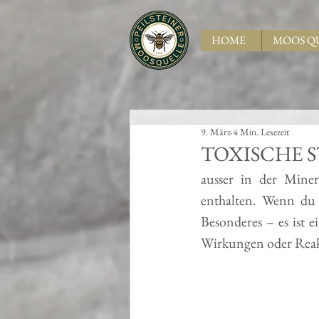
HOME
MOOS Q
9. März
4 Min. Lesezeit
TOXISCHE S
ausser in der Minera
enthalten. Wenn du d
Besonderes – es ist 
Wirkungen oder Reak