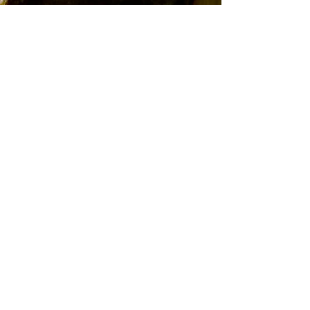
MUSS MAN DAS ZIEL
KENNEN UM DEN
RICHTIGEN
WEG ZU FINDEN?