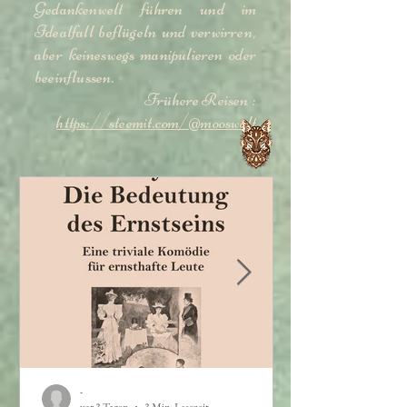
Gedankenwelt führen und im
Idealfall beflügeln und verwirren,
aber keineswegs manipulieren oder
beeinflussen.
Frühere Reisen :
https://steemit.com/@mooswelt
-