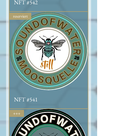
NFT #542
reserviert
NFT #541
+++