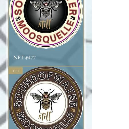
NFT #477
+++