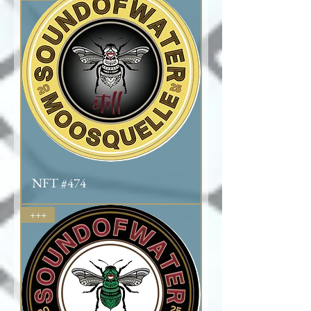
NFT #474
+++