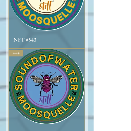
NFT #543
+++