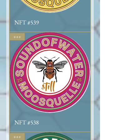
NFT #539
+++
NFT #538
+++