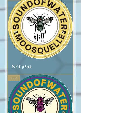
NFT #544
+++