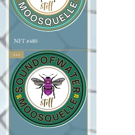
NFT #480
+++