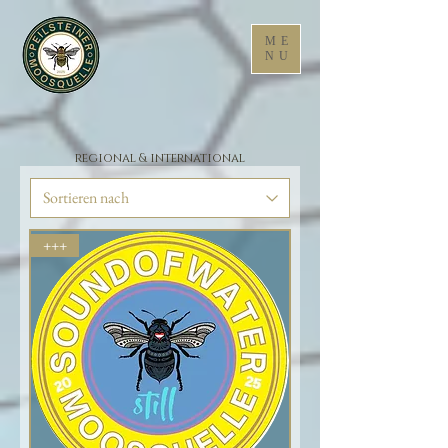
ME
NU
regional & international
+++