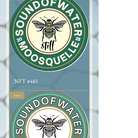
NFT #481
+++