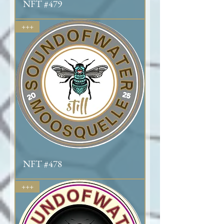
NFT #479
+++
NFT #478
+++