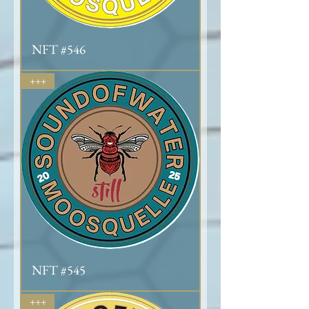
NFT #546
+++
NFT #545
+++