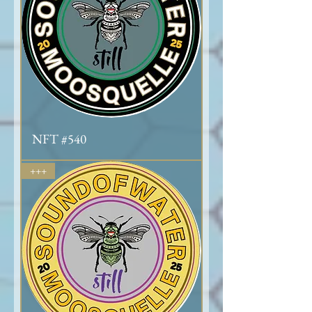
NFT #540
+++