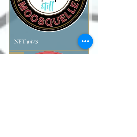
NFT #473
+++