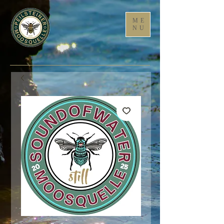
ME
NU