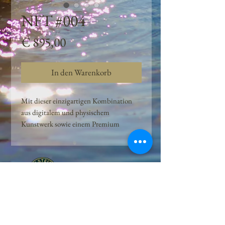
NFT #004
Preis
€ 895,00
In den Warenkorb
Mit dieser einzigartigen Kombination
aus digitalem und physischem
Kunstwerk sowie einem Premium
Quellwasser-Abo können Kunden das
Beste aus der Wasserquelle und der
Kunst der Peilsteiner Moosquelle GmbH
genießen. dieses NFT ist eine
einzigartige Variation des lizenzierten
Originals, das exklusiv für die Projekt
Peilsteiner Moosquelle GmbH
geschaffen wurde. Neben der digitalen
• Mooswelt seit 2020 • Österreich • 2565 Neuhaus •