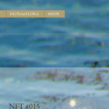
T
FAUNA&FLORA
MEHR
NFT #015