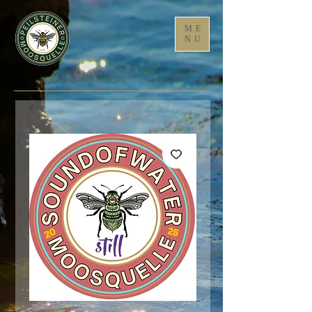
ME
NU