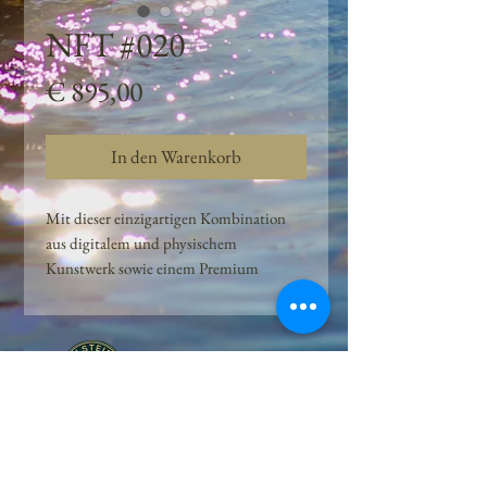
NFT #020
Preis
€ 895,00
In den Warenkorb
Mit dieser einzigartigen Kombination
aus digitalem und physischem
Kunstwerk sowie einem Premium
Quellwasser-Abo können Kunden das
Beste aus der Wasserquelle und der
Kunst der Peilsteiner Moosquelle GmbH
genießen. dieses NFT ist eine
einzigartige Variation des lizenzierten
Originals, das exklusiv für die Projekt
Peilsteiner Moosquelle GmbH
geschaffen wurde. Neben der digitalen
• Mooswelt seit 2020 • Österreich • 2565 Neuhaus •