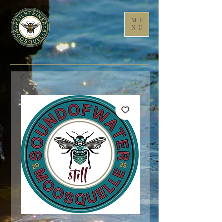
ME
NU