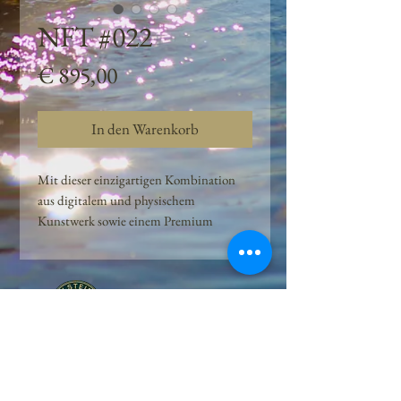
NFT #022
Preis
€ 895,00
In den Warenkorb
Mit dieser einzigartigen Kombination
aus digitalem und physischem
Kunstwerk sowie einem Premium
Quellwasser-Abo können Kunden das
Beste aus der Wasserquelle und der
Kunst der Peilsteiner Moosquelle GmbH
genießen. dieses NFT ist eine
einzigartige Variation des lizenzierten
Originals, das exklusiv für die Projekt
Peilsteiner Moosquelle GmbH
geschaffen wurde. Neben der digitalen
• Mooswelt seit 2020 • Österreich • 2565 Neuhaus •