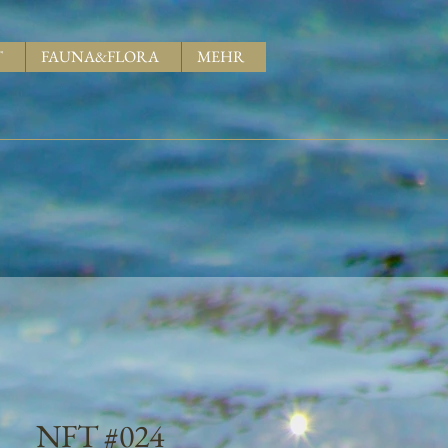
T
FAUNA&FLORA
MEHR
NFT #024