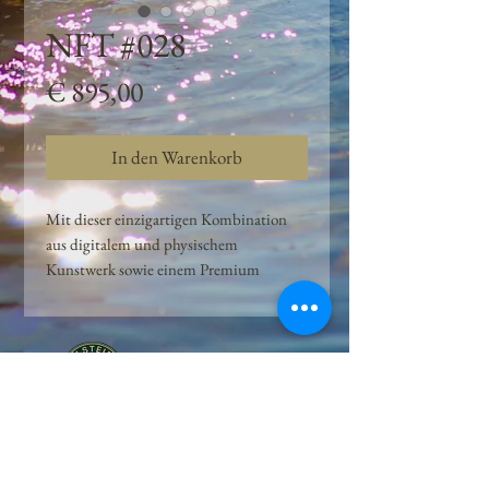
NFT #028
Preis
€ 895,00
In den Warenkorb
Mit dieser einzigartigen Kombination
aus digitalem und physischem
Kunstwerk sowie einem Premium
Quellwasser-Abo können Kunden das
Beste aus der Wasserquelle und der
Kunst der Peilsteiner Moosquelle GmbH
genießen. dieses NFT ist eine
einzigartige Variation des lizenzierten
Originals, das exklusiv für die Projekt
Peilsteiner Moosquelle GmbH
geschaffen wurde. Neben der digitalen
• Mooswelt seit 2020 • Österreich • 2565 Neuhaus •