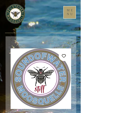
ME
NU