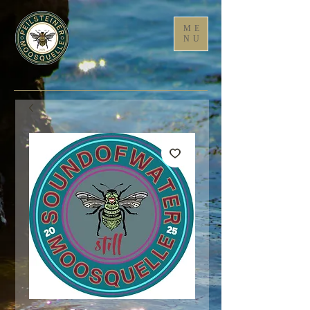
ME
NU