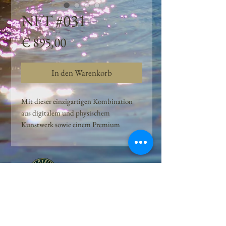
NFT #031
Preis
€ 895,00
In den Warenkorb
Mit dieser einzigartigen Kombination
aus digitalem und physischem
Kunstwerk sowie einem Premium
Quellwasser-Abo können Kunden das
Beste aus der Wasserquelle und der
Kunst der Peilsteiner Moosquelle GmbH
genießen. dieses NFT ist eine
einzigartige Variation des lizenzierten
Originals, das exklusiv für die Projekt
Peilsteiner Moosquelle GmbH
geschaffen wurde. Neben der digitalen
• Mooswelt seit 2020 • Österreich • 2565 Neuhaus •