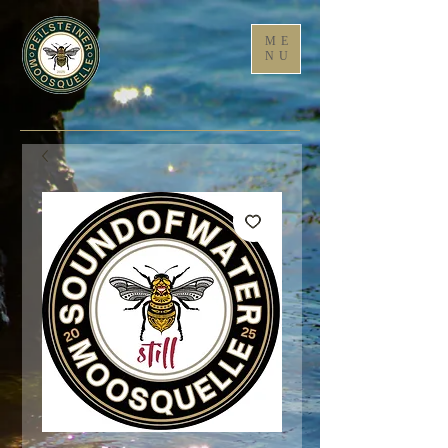
ME
NU