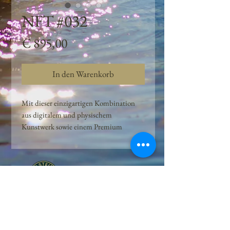
NFT #032
Preis
€ 895,00
In den Warenkorb
Mit dieser einzigartigen Kombination
aus digitalem und physischem
Kunstwerk sowie einem Premium
Quellwasser-Abo können Kunden das
Beste aus der Wasserquelle und der
Kunst der Peilsteiner Moosquelle GmbH
genießen. dieses NFT ist eine
einzigartige Variation des lizenzierten
Originals, das exklusiv für die Projekt
Peilsteiner Moosquelle GmbH
geschaffen wurde. Neben der digitalen
• Mooswelt seit 2020 • Österreich • 2565 Neuhaus •