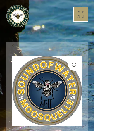
ME
NU