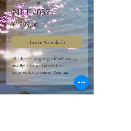
NFT #037
Preis
€ 895,00
In den Warenkorb
Mit dieser einzigartigen Kombination
aus digitalem und physischem
Kunstwerk sowie einem Premium
Quellwasser-Abo können Kunden das
Beste aus der Wasserquelle und der
Kunst der Peilsteiner Moosquelle GmbH
genießen. dieses NFT ist eine
einzigartige Variation des lizenzierten
Originals, das exklusiv für die Projekt
Peilsteiner Moosquelle GmbH
geschaffen wurde. Neben der digitalen
• Mooswelt seit 2020 • Österreich • 2565 Neuhaus •