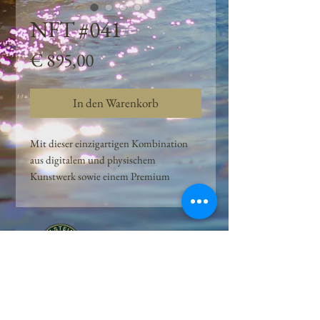
NFT #041
Preis
€ 895,00
In den Warenkorb
Mit dieser einzigartigen Kombination
aus digitalem und physischem
Kunstwerk sowie einem Premium
Quellwasser-Abo können Kunden das
Beste aus der Wasserquelle und der
Kunst der Peilsteiner Moosquelle GmbH
genießen. dieses NFT ist eine
einzigartige Variation des lizenzierten
Originals, das exklusiv für die Projekt
Peilsteiner Moosquelle GmbH
geschaffen wurde. Neben der digitalen
• Mooswelt seit 2020 • Österreich • 2565 Neuhaus •