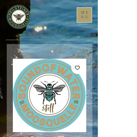
ME
NU