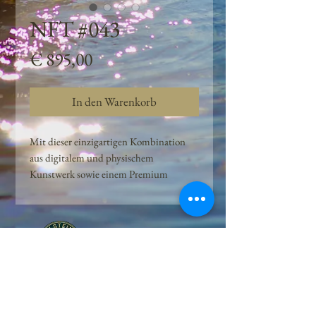
NFT #043
Preis
€ 895,00
In den Warenkorb
Mit dieser einzigartigen Kombination
aus digitalem und physischem
Kunstwerk sowie einem Premium
Quellwasser-Abo können Kunden das
Beste aus der Wasserquelle und der
Kunst der Peilsteiner Moosquelle GmbH
genießen. dieses NFT ist eine
einzigartige Variation des lizenzierten
Originals, das exklusiv für die Projekt
Peilsteiner Moosquelle GmbH
geschaffen wurde. Neben der digitalen
• Mooswelt seit 2020 • Österreich • 2565 Neuhaus •