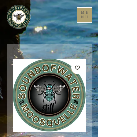
ME
NU