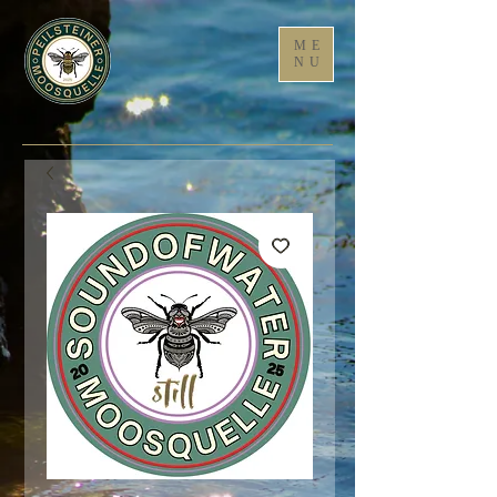
ME
NU