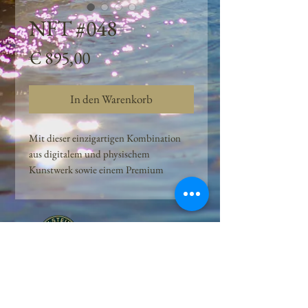
NFT #048
Preis
€ 895,00
In den Warenkorb
Mit dieser einzigartigen Kombination
aus digitalem und physischem
Kunstwerk sowie einem Premium
Quellwasser-Abo können Kunden das
Beste aus der Wasserquelle und der
Kunst der Peilsteiner Moosquelle GmbH
genießen. dieses NFT ist eine
einzigartige Variation des lizenzierten
Originals, das exklusiv für die Projekt
Peilsteiner Moosquelle GmbH
geschaffen wurde. Neben der digitalen
• Mooswelt seit 2020 • Österreich • 2565 Neuhaus •