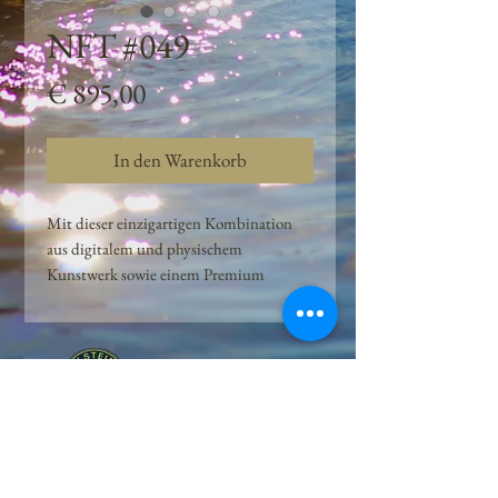
NFT #049
Preis
€ 895,00
In den Warenkorb
Mit dieser einzigartigen Kombination
aus digitalem und physischem
Kunstwerk sowie einem Premium
Quellwasser-Abo können Kunden das
Beste aus der Wasserquelle und der
Kunst der Peilsteiner Moosquelle GmbH
genießen. dieses NFT ist eine
einzigartige Variation des lizenzierten
Originals, das exklusiv für die Projekt
Peilsteiner Moosquelle GmbH
geschaffen wurde. Neben der digitalen
• Mooswelt seit 2020 • Österreich • 2565 Neuhaus •