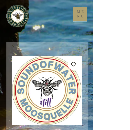
ME
NU