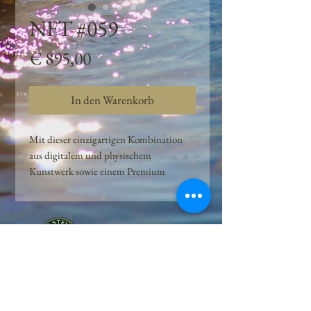
NFT #059
Preis
€ 895,00
In den Warenkorb
Mit dieser einzigartigen Kombination
aus digitalem und physischem
Kunstwerk sowie einem Premium
Quellwasser-Abo können Kunden das
Beste aus der Wasserquelle und der
Kunst der Peilsteiner Moosquelle GmbH
genießen. dieses NFT ist eine
einzigartige Variation des lizenzierten
Originals, das exklusiv für die Projekt
Peilsteiner Moosquelle GmbH
geschaffen wurde. Neben der digitalen
• Mooswelt seit 2020 • Österreich • 2565 Neuhaus •