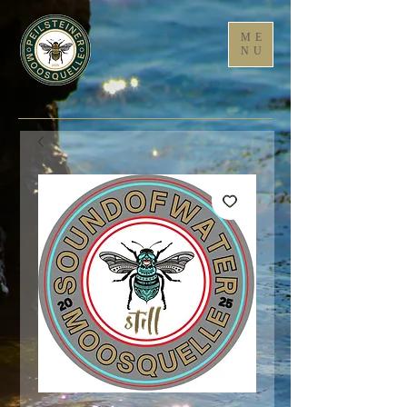
ME
NU