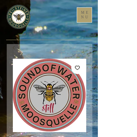
ME
NU