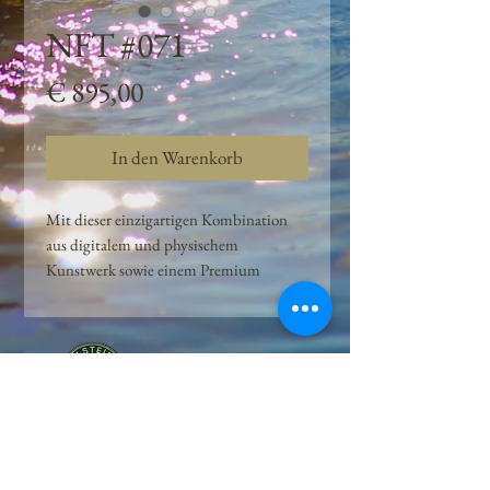
NFT #071
Preis
€ 895,00
In den Warenkorb
Mit dieser einzigartigen Kombination
aus digitalem und physischem
Kunstwerk sowie einem Premium
Quellwasser-Abo können Kunden das
Beste aus der Wasserquelle und der
Kunst der Peilsteiner Moosquelle GmbH
genießen. dieses NFT ist eine
einzigartige Variation des lizenzierten
Originals, das exklusiv für die Projekt
Peilsteiner Moosquelle GmbH
geschaffen wurde. Neben der digitalen
• Mooswelt seit 2020 • Österreich • 2565 Neuhaus •