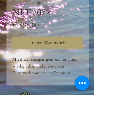
NFT #072
Preis
€ 895,00
In den Warenkorb
Mit dieser einzigartigen Kombination
aus digitalem und physischem
Kunstwerk sowie einem Premium
Quellwasser-Abo können Kunden das
Beste aus der Wasserquelle und der
Kunst der Peilsteiner Moosquelle GmbH
genießen. dieses NFT ist eine
einzigartige Variation des lizenzierten
Originals, das exklusiv für die Projekt
Peilsteiner Moosquelle GmbH
geschaffen wurde. Neben der digitalen
• Mooswelt seit 2020 • Österreich • 2565 Neuhaus •