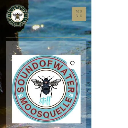
ME
NU