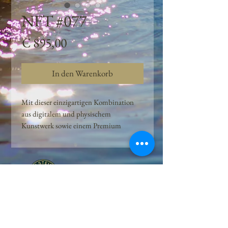
NFT #077
Preis
€ 895,00
In den Warenkorb
Mit dieser einzigartigen Kombination
aus digitalem und physischem
Kunstwerk sowie einem Premium
Quellwasser-Abo können Kunden das
Beste aus der Wasserquelle und der
Kunst der Peilsteiner Moosquelle GmbH
genießen. dieses NFT ist eine
einzigartige Variation des lizenzierten
Originals, das exklusiv für die Projekt
Peilsteiner Moosquelle GmbH
geschaffen wurde. Neben der digitalen
• Mooswelt seit 2020 • Österreich • 2565 Neuhaus •