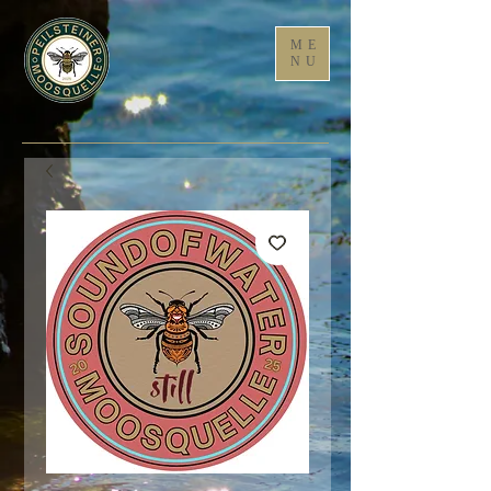
ME
NU