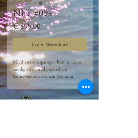
NFT #094
Preis
€ 895,00
In den Warenkorb
Mit dieser einzigartigen Kombination
aus digitalem und physischem
Kunstwerk sowie einem Premium
Quellwasser-Abo können Kunden das
Beste aus der Wasserquelle und der
Kunst der Peilsteiner Moosquelle GmbH
genießen. dieses NFT ist eine
einzigartige Variation des lizenzierten
Originals, das exklusiv für die Projekt
Peilsteiner Moosquelle GmbH
geschaffen wurde. Neben der digitalen
• Mooswelt seit 2020 • Österreich • 2565 Neuhaus •