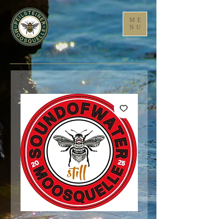
ME
NU