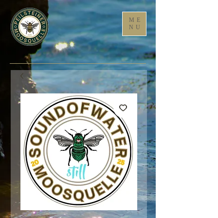
ME
NU