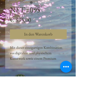
NFT #095
Preis
€ 895,00
In den Warenkorb
Mit dieser einzigartigen Kombination
aus digitalem und physischem
Kunstwerk sowie einem Premium
Quellwasser-Abo können Kunden das
Beste aus der Wasserquelle und der
Kunst der Peilsteiner Moosquelle GmbH
genießen. dieses NFT ist eine
einzigartige Variation des lizenzierten
Originals, das exklusiv für die Projekt
Peilsteiner Moosquelle GmbH
geschaffen wurde. Neben der digitalen
• Mooswelt seit 2020 • Österreich • 2565 Neuhaus •