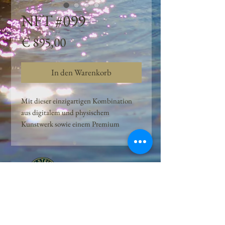
NFT #099
Preis
€ 895,00
In den Warenkorb
Mit dieser einzigartigen Kombination
aus digitalem und physischem
Kunstwerk sowie einem Premium
Quellwasser-Abo können Kunden das
Beste aus der Wasserquelle und der
Kunst der Peilsteiner Moosquelle GmbH
genießen. dieses NFT ist eine
einzigartige Variation des lizenzierten
Originals, das exklusiv für die Projekt
Peilsteiner Moosquelle GmbH
geschaffen wurde. Neben der digitalen
• Mooswelt seit 2020 • Österreich • 2565 Neuhaus •