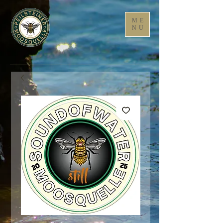
ME
NU