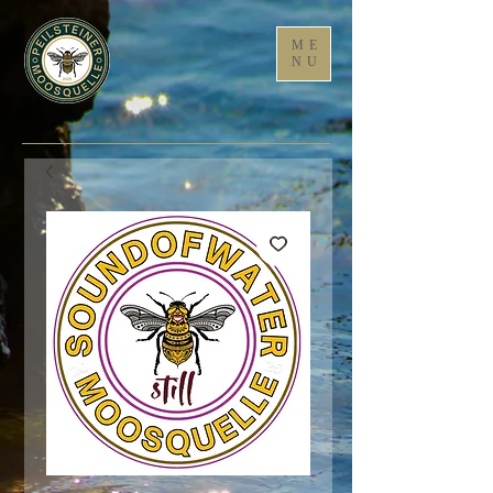
ME
NU