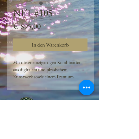
NFT #105
Preis
€ 895,00
In den Warenkorb
Mit dieser einzigartigen Kombination
aus digitalem und physischem
Kunstwerk sowie einem Premium
Quellwasser-Abo können Kunden das
Beste aus der Wasserquelle und der
Kunst der Peilsteiner Moosquelle GmbH
genießen. dieses NFT ist eine
einzigartige Variation des lizenzierten
Originals, das exklusiv für die Projekt
Peilsteiner Moosquelle GmbH
geschaffen wurde. Neben der digitalen
• Mooswelt seit 2020 • Österreich • 2565 Neuhaus •