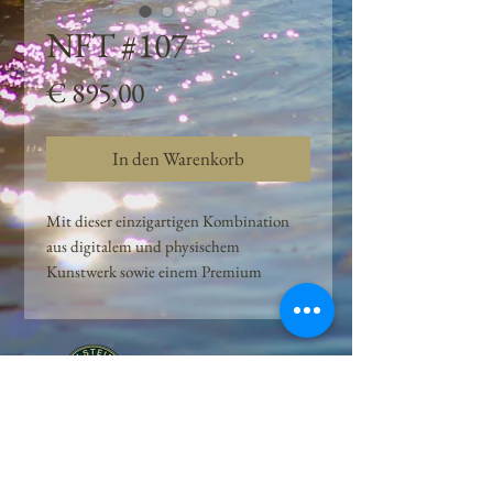
NFT #107
Preis
€ 895,00
In den Warenkorb
Mit dieser einzigartigen Kombination
aus digitalem und physischem
Kunstwerk sowie einem Premium
Quellwasser-Abo können Kunden das
Beste aus der Wasserquelle und der
Kunst der Peilsteiner Moosquelle GmbH
genießen. dieses NFT ist eine
einzigartige Variation des lizenzierten
Originals, das exklusiv für die Projekt
Peilsteiner Moosquelle GmbH
geschaffen wurde. Neben der digitalen
• Mooswelt seit 2020 • Österreich • 2565 Neuhaus •