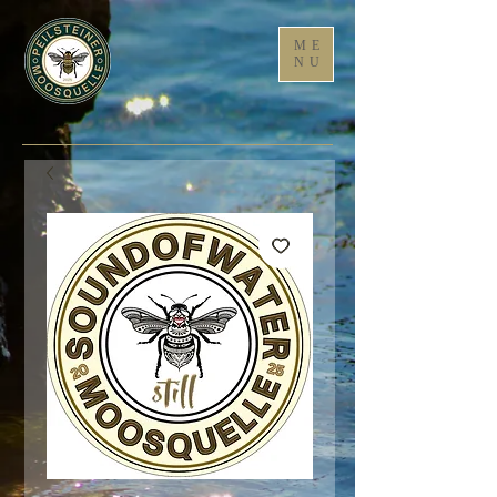
ME
NU