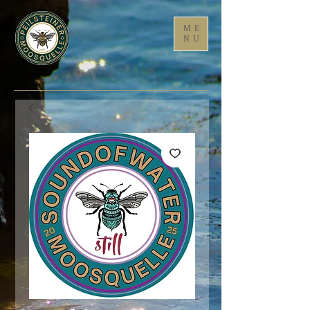
ME
NU