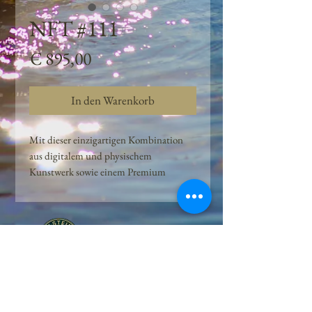
NFT #111
Preis
€ 895,00
In den Warenkorb
Mit dieser einzigartigen Kombination
aus digitalem und physischem
Kunstwerk sowie einem Premium
Quellwasser-Abo können Kunden das
Beste aus der Wasserquelle und der
Kunst der Peilsteiner Moosquelle GmbH
genießen. dieses NFT ist eine
einzigartige Variation des lizenzierten
Originals, das exklusiv für die Projekt
Peilsteiner Moosquelle GmbH
geschaffen wurde. Neben der digitalen
• Mooswelt seit 2020 • Österreich • 2565 Neuhaus •