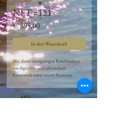
NFT #121
Preis
€ 895,00
In den Warenkorb
Mit dieser einzigartigen Kombination
aus digitalem und physischem
Kunstwerk sowie einem Premium
Quellwasser-Abo können Kunden das
Beste aus der Wasserquelle und der
Kunst der Peilsteiner Moosquelle GmbH
genießen. dieses NFT ist eine
einzigartige Variation des lizenzierten
Originals, das exklusiv für die Projekt
Peilsteiner Moosquelle GmbH
geschaffen wurde. Neben der digitalen
• Mooswelt seit 2020 • Österreich • 2565 Neuhaus •