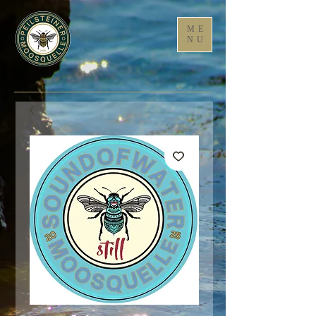
ME
NU