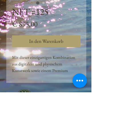
NFT #125
Preis
€ 895,00
In den Warenkorb
Mit dieser einzigartigen Kombination
aus digitalem und physischem
Kunstwerk sowie einem Premium
Quellwasser-Abo können Kunden das
Beste aus der Wasserquelle und der
Kunst der Peilsteiner Moosquelle GmbH
genießen. dieses NFT ist eine
einzigartige Variation des lizenzierten
Originals, das exklusiv für die Projekt
Peilsteiner Moosquelle GmbH
geschaffen wurde. Neben der digitalen
• Mooswelt seit 2020 • Österreich • 2565 Neuhaus •