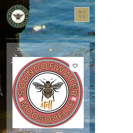
ME
NU