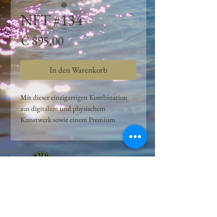
NFT #134
Preis
€ 895,00
In den Warenkorb
Mit dieser einzigartigen Kombination
aus digitalem und physischem
Kunstwerk sowie einem Premium
Quellwasser-Abo können Kunden das
Beste aus der Wasserquelle und der
Kunst der Peilsteiner Moosquelle GmbH
genießen. dieses NFT ist eine
einzigartige Variation des lizenzierten
Originals, das exklusiv für die Projekt
Peilsteiner Moosquelle GmbH
geschaffen wurde. Neben der digitalen
• Mooswelt seit 2020 • Österreich • 2565 Neuhaus •