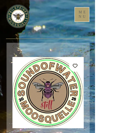
ME
NU