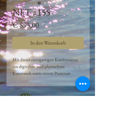
NFT #155
Preis
€ 895,00
In den Warenkorb
Mit dieser einzigartigen Kombination
aus digitalem und physischem
Kunstwerk sowie einem Premium
Quellwasser-Abo können Kunden das
Beste aus der Wasserquelle und der
Kunst der Peilsteiner Moosquelle GmbH
genießen. dieses NFT ist eine
einzigartige Variation des lizenzierten
Originals, das exklusiv für die Projekt
Peilsteiner Moosquelle GmbH
geschaffen wurde. Neben der digitalen
• Mooswelt seit 2020 • Österreich • 2565 Neuhaus •