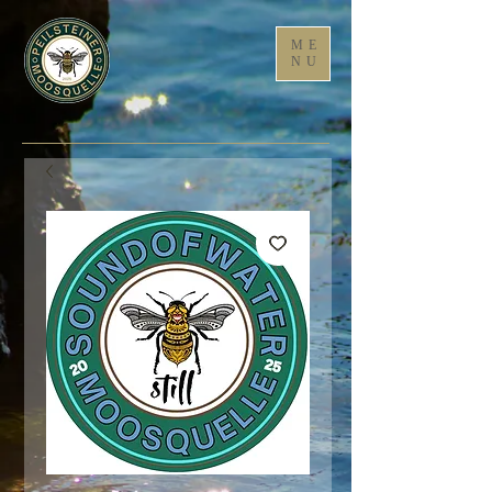
ME
NU