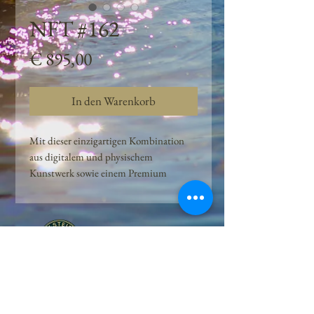
NFT #162
Preis
€ 895,00
In den Warenkorb
Mit dieser einzigartigen Kombination
aus digitalem und physischem
Kunstwerk sowie einem Premium
Quellwasser-Abo können Kunden das
Beste aus der Wasserquelle und der
Kunst der Peilsteiner Moosquelle GmbH
genießen. dieses NFT ist eine
einzigartige Variation des lizenzierten
Originals, das exklusiv für die Projekt
Peilsteiner Moosquelle GmbH
geschaffen wurde. Neben der digitalen
• Mooswelt seit 2020 • Österreich • 2565 Neuhaus •