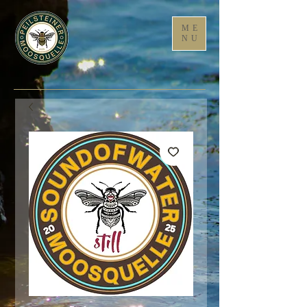
ME
NU