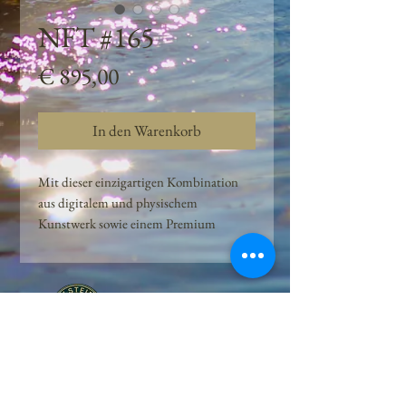
NFT #165
Preis
€ 895,00
In den Warenkorb
Mit dieser einzigartigen Kombination
aus digitalem und physischem
Kunstwerk sowie einem Premium
Quellwasser-Abo können Kunden das
Beste aus der Wasserquelle und der
Kunst der Peilsteiner Moosquelle GmbH
genießen. dieses NFT ist eine
einzigartige Variation des lizenzierten
Originals, das exklusiv für die Projekt
Peilsteiner Moosquelle GmbH
geschaffen wurde. Neben der digitalen
• Mooswelt seit 2020 • Österreich • 2565 Neuhaus •