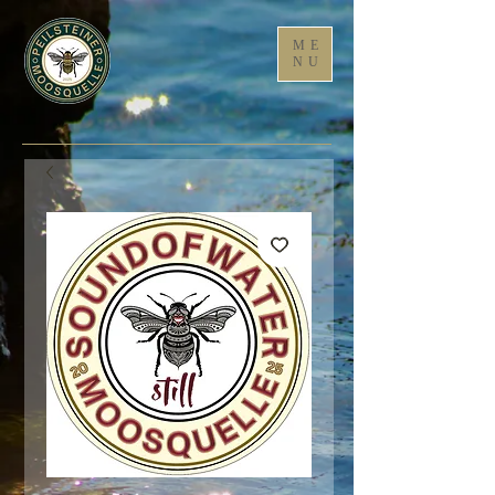
ME
NU