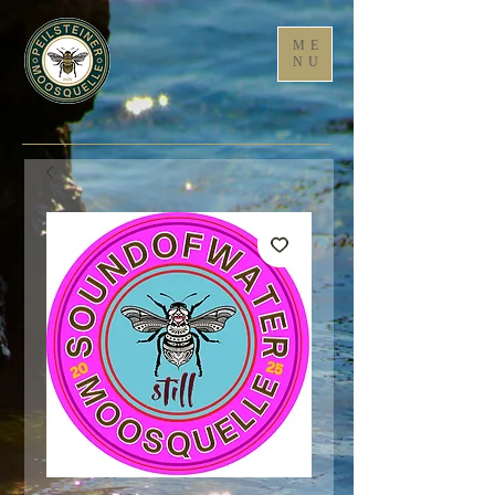
ME
NU