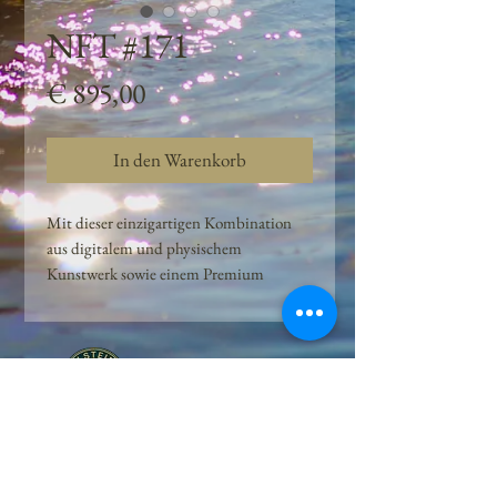
NFT #171
Preis
€ 895,00
In den Warenkorb
Mit dieser einzigartigen Kombination
aus digitalem und physischem
Kunstwerk sowie einem Premium
Quellwasser-Abo können Kunden das
Beste aus der Wasserquelle und der
Kunst der Peilsteiner Moosquelle GmbH
genießen. dieses NFT ist eine
einzigartige Variation des lizenzierten
Originals, das exklusiv für die Projekt
Peilsteiner Moosquelle GmbH
geschaffen wurde. Neben der digitalen
• Mooswelt seit 2020 • Österreich • 2565 Neuhaus •