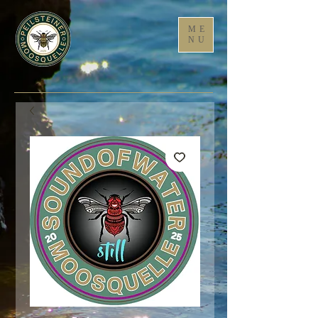
ME
NU