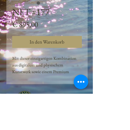
NFT #177
Preis
€ 895,00
In den Warenkorb
Mit dieser einzigartigen Kombination
aus digitalem und physischem
Kunstwerk sowie einem Premium
Quellwasser-Abo können Kunden das
Beste aus der Wasserquelle und der
Kunst der Peilsteiner Moosquelle GmbH
genießen. dieses NFT ist eine
einzigartige Variation des lizenzierten
Originals, das exklusiv für die Projekt
Peilsteiner Moosquelle GmbH
geschaffen wurde. Neben der digitalen
• Mooswelt seit 2020 • Österreich • 2565 Neuhaus •