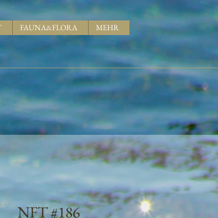
T
FAUNA&FLORA
MEHR
NFT #186