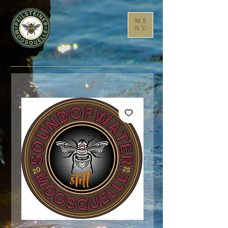
ME
NU