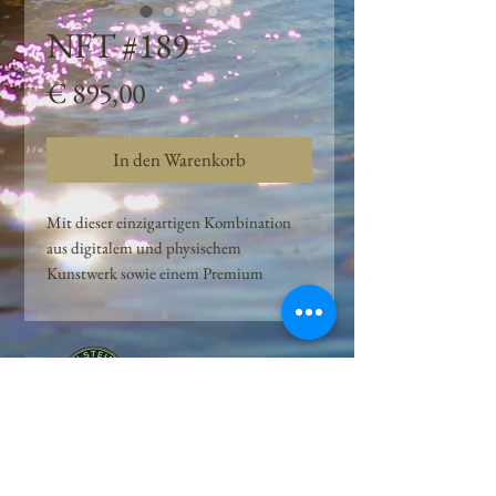
NFT #189
Preis
€ 895,00
In den Warenkorb
Mit dieser einzigartigen Kombination
aus digitalem und physischem
Kunstwerk sowie einem Premium
Quellwasser-Abo können Kunden das
Beste aus der Wasserquelle und der
Kunst der Peilsteiner Moosquelle GmbH
genießen. dieses NFT ist eine
einzigartige Variation des lizenzierten
Originals, das exklusiv für die Projekt
Peilsteiner Moosquelle GmbH
geschaffen wurde. Neben der digitalen
• Mooswelt seit 2020 • Österreich • 2565 Neuhaus •