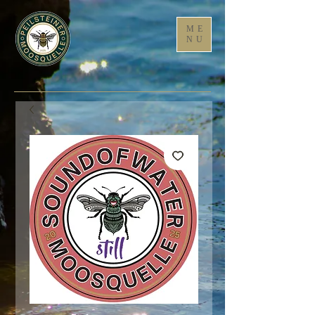
ME
NU