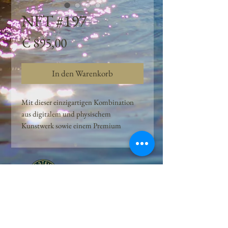
NFT #197
Preis
€ 895,00
In den Warenkorb
Mit dieser einzigartigen Kombination
aus digitalem und physischem
Kunstwerk sowie einem Premium
Quellwasser-Abo können Kunden das
Beste aus der Wasserquelle und der
Kunst der Peilsteiner Moosquelle GmbH
genießen. dieses NFT ist eine
einzigartige Variation des lizenzierten
Originals, das exklusiv für die Projekt
Peilsteiner Moosquelle GmbH
geschaffen wurde. Neben der digitalen
• Mooswelt seit 2020 • Österreich • 2565 Neuhaus •