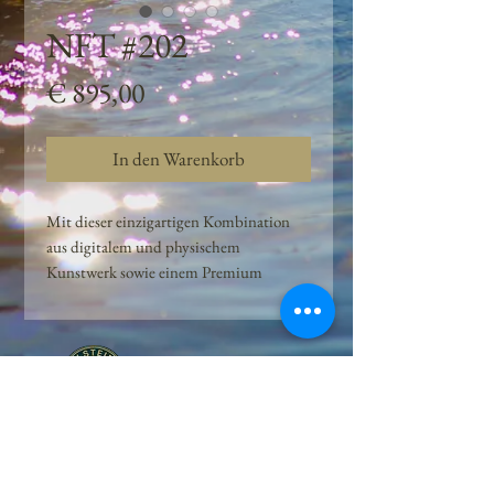
NFT #202
Preis
€ 895,00
In den Warenkorb
Mit dieser einzigartigen Kombination
aus digitalem und physischem
Kunstwerk sowie einem Premium
Quellwasser-Abo können Kunden das
Beste aus der Wasserquelle und der
Kunst der Peilsteiner Moosquelle GmbH
genießen. dieses NFT ist eine
einzigartige Variation des lizenzierten
Originals, das exklusiv für die Projekt
Peilsteiner Moosquelle GmbH
geschaffen wurde. Neben der digitalen
• Mooswelt seit 2020 • Österreich • 2565 Neuhaus •