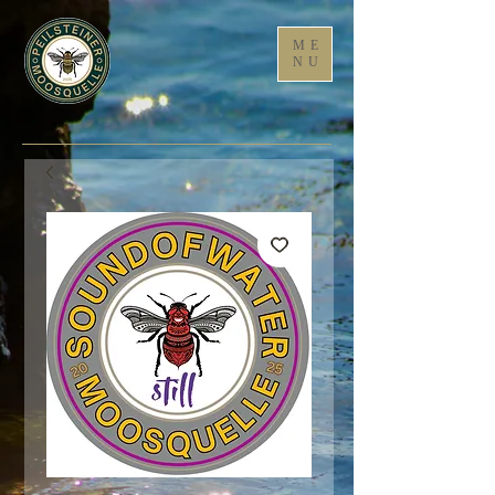
ME
NU