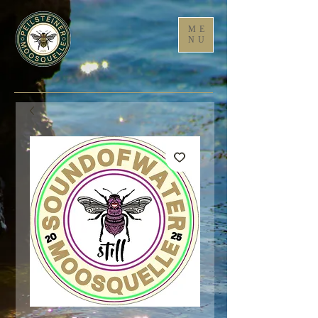
ME
NU