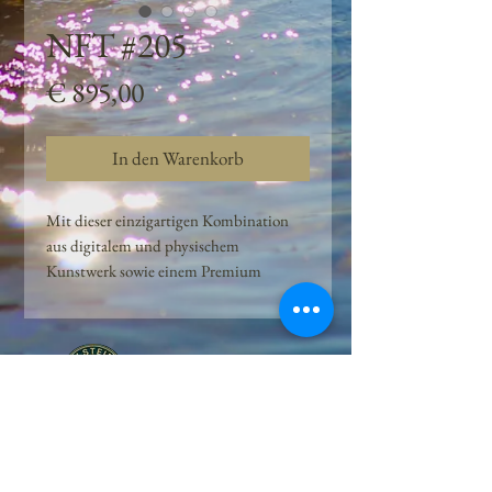
NFT #205
Preis
€ 895,00
In den Warenkorb
Mit dieser einzigartigen Kombination
aus digitalem und physischem
Kunstwerk sowie einem Premium
Quellwasser-Abo können Kunden das
Beste aus der Wasserquelle und der
Kunst der Peilsteiner Moosquelle GmbH
genießen. dieses NFT ist eine
einzigartige Variation des lizenzierten
Originals, das exklusiv für die Projekt
Peilsteiner Moosquelle GmbH
geschaffen wurde. Neben der digitalen
• Mooswelt seit 2020 • Österreich • 2565 Neuhaus •