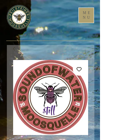
ME
NU