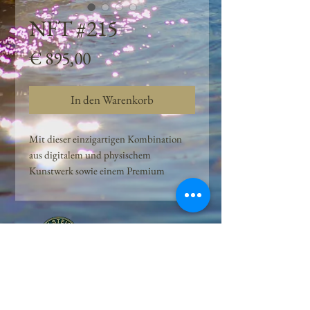
NFT #215
Preis
€ 895,00
In den Warenkorb
Mit dieser einzigartigen Kombination
aus digitalem und physischem
Kunstwerk sowie einem Premium
Quellwasser-Abo können Kunden das
Beste aus der Wasserquelle und der
Kunst der Peilsteiner Moosquelle GmbH
genießen. dieses NFT ist eine
einzigartige Variation des lizenzierten
Originals, das exklusiv für die Projekt
Peilsteiner Moosquelle GmbH
geschaffen wurde. Neben der digitalen
• Mooswelt seit 2020 • Österreich • 2565 Neuhaus •