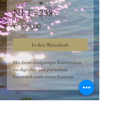
NFT #238
Preis
€ 895,00
In den Warenkorb
Mit dieser einzigartigen Kombination
aus digitalem und physischem
Kunstwerk sowie einem Premium
Quellwasser-Abo können Kunden das
Beste aus der Wasserquelle und der
Kunst der Peilsteiner Moosquelle GmbH
genießen. dieses NFT ist eine
einzigartige Variation des lizenzierten
Originals, das exklusiv für die Projekt
Peilsteiner Moosquelle GmbH
geschaffen wurde. Neben der digitalen
• Mooswelt seit 2020 • Österreich • 2565 Neuhaus •