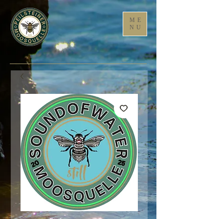
ME
NU