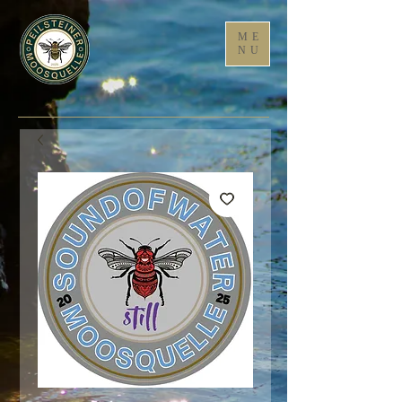
ME
NU