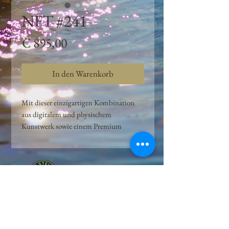
NFT #241
Preis
€ 895,00
In den Warenkorb
Mit dieser einzigartigen Kombination
aus digitalem und physischem
Kunstwerk sowie einem Premium
Quellwasser-Abo können Kunden das
Beste aus der Wasserquelle und der
Kunst der Peilsteiner Moosquelle GmbH
genießen. dieses NFT ist eine
einzigartige Variation des lizenzierten
Originals, das exklusiv für die Projekt
Peilsteiner Moosquelle GmbH
geschaffen wurde. Neben der digitalen
• Mooswelt seit 2020 • Österreich • 2565 Neuhaus •