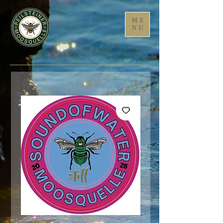
ME
NU