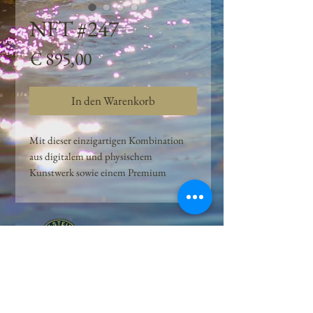
NFT #247
Preis
€ 895,00
In den Warenkorb
Mit dieser einzigartigen Kombination
aus digitalem und physischem
Kunstwerk sowie einem Premium
Quellwasser-Abo können Kunden das
Beste aus der Wasserquelle und der
Kunst der Peilsteiner Moosquelle GmbH
genießen. dieses NFT ist eine
einzigartige Variation des lizenzierten
Originals, das exklusiv für die Projekt
Peilsteiner Moosquelle GmbH
geschaffen wurde. Neben der digitalen
• Mooswelt seit 2020 • Österreich • 2565 Neuhaus •