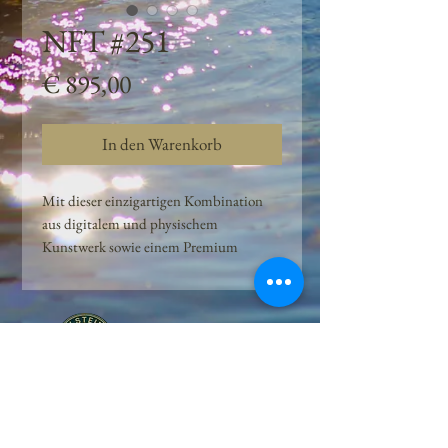
NFT #251
Preis
€ 895,00
In den Warenkorb
Mit dieser einzigartigen Kombination
aus digitalem und physischem
Kunstwerk sowie einem Premium
Quellwasser-Abo können Kunden das
Beste aus der Wasserquelle und der
Kunst der Peilsteiner Moosquelle GmbH
genießen. dieses NFT ist eine
einzigartige Variation des lizenzierten
Originals, das exklusiv für die Projekt
Peilsteiner Moosquelle GmbH
geschaffen wurde. Neben der digitalen
• Mooswelt seit 2020 • Österreich • 2565 Neuhaus •