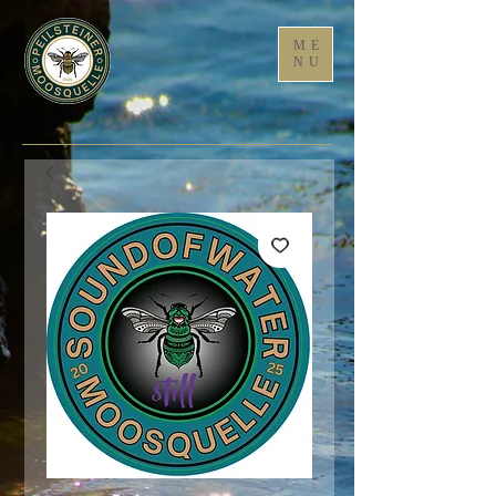
ME
NU