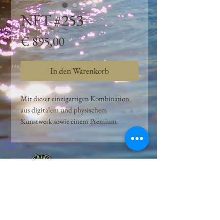
NFT #253
Preis
€ 895,00
In den Warenkorb
Mit dieser einzigartigen Kombination
aus digitalem und physischem
Kunstwerk sowie einem Premium
Quellwasser-Abo können Kunden das
Beste aus der Wasserquelle und der
Kunst der Peilsteiner Moosquelle GmbH
genießen. dieses NFT ist eine
einzigartige Variation des lizenzierten
Originals, das exklusiv für die Projekt
Peilsteiner Moosquelle GmbH
geschaffen wurde. Neben der digitalen
• Mooswelt seit 2020 • Österreich • 2565 Neuhaus •