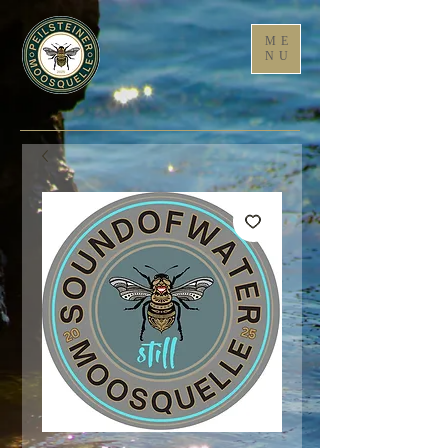
ME
NU