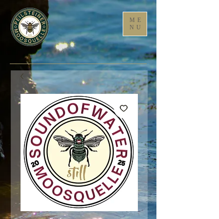
ME
NU