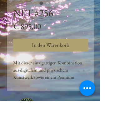
NFT #256
Preis
€ 895,00
In den Warenkorb
Mit dieser einzigartigen Kombination
aus digitalem und physischem
Kunstwerk sowie einem Premium
Quellwasser-Abo können Kunden das
Beste aus der Wasserquelle und der
Kunst der Peilsteiner Moosquelle GmbH
genießen. dieses NFT ist eine
einzigartige Variation des lizenzierten
Originals, das exklusiv für die Projekt
Peilsteiner Moosquelle GmbH
geschaffen wurde. Neben der digitalen
• Mooswelt seit 2020 • Österreich • 2565 Neuhaus •