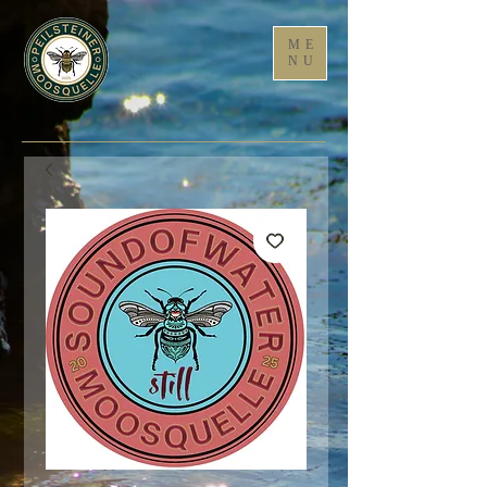
ME
NU