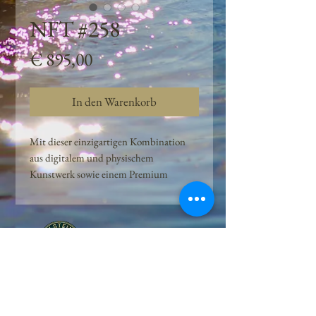
NFT #258
Preis
€ 895,00
In den Warenkorb
Mit dieser einzigartigen Kombination
aus digitalem und physischem
Kunstwerk sowie einem Premium
Quellwasser-Abo können Kunden das
Beste aus der Wasserquelle und der
Kunst der Peilsteiner Moosquelle GmbH
genießen. dieses NFT ist eine
einzigartige Variation des lizenzierten
Originals, das exklusiv für die Projekt
Peilsteiner Moosquelle GmbH
geschaffen wurde. Neben der digitalen
• Mooswelt seit 2020 • Österreich • 2565 Neuhaus •